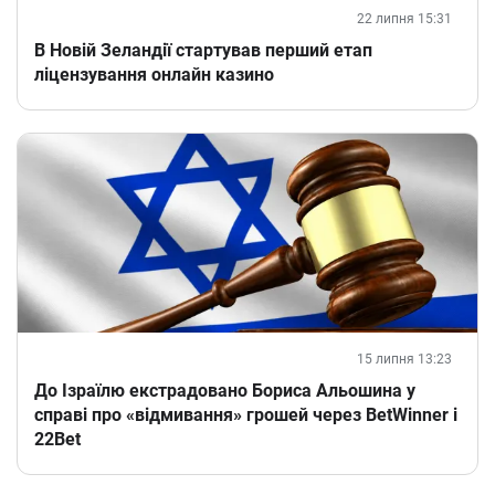
22 липня 15:31
В Новій Зеландії стартував перший етап
ліцензування онлайн казино
15 липня 13:23
До Ізраїлю екстрадовано Бориса Альошина у
справі про «відмивання» грошей через BetWinner і
22Bet