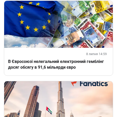
8 липня 14:59
В Євросоюзі нелегальний електронний гемблінг
досяг обсягу в 91,6 мільярди євро