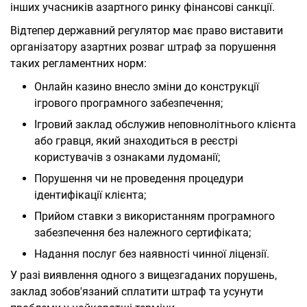
інших учасників азартного ринку фінансові санкції.
Відтепер державний регулятор має право виставити
організатору азартних розваг штраф за порушення
таких регламентних норм:
Онлайн казино внесло зміни до конструкції
ігрового програмного забезпечення;
Ігровий заклад обслужив неповнолітнього клієнта
або гравця, який знаходиться в реєстрі
користувачів з ознаками лудоманії;
Порушення чи не проведення процедури
ідентифікації клієнта;
Прийом ставки з використанням програмного
забезпечення без належного сертифіката;
Надання послуг без наявності чинної ліцензії.
У разі виявлення одного з вищезгаданих порушень,
заклад зобов'язаний сплатити штраф та усунути