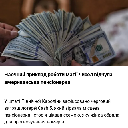
Наочний приклад роботи магії чисел відчула
американська пенсіонерка.
У штаті Північної Кароліни зафіксовано черговий
виграш лотереї Cash 5, який зірвала місцева
пенсіонерка. Історія цікава схемою, яку жінка обрала
для прогнозування номерів.