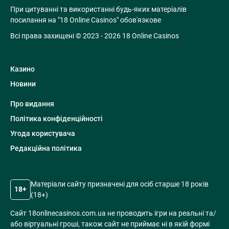
При цитуванні та використанні будь-яких матеріалів
посилання на "18 Online Casinos" обов'язкове
Всі права захищені © 2023 - 2026 18 Online Casinos
Казино
Новини
Про видання
Політика конфіденційності
Угода користувача
Редакційна політика
Матеріали сайту призначені для осіб старше 18 років
18+
(18+)
Сайт 18onlinecasinos.com.ua не проводить ігри на реальні та/
або віртуальні гроші, також сайт не приймає ні в якій формі