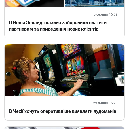
5 серпня 16:39
В Новій Зеландії казино заборонили платити
партнерам за приведення нових клієнтів
29 липня 16:21
В Чехії хочуть оперативніше виявляти лудоманів