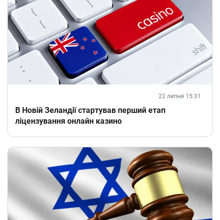
22 липня 15:31
В Новій Зеландії стартував перший етап
ліцензування онлайн казино