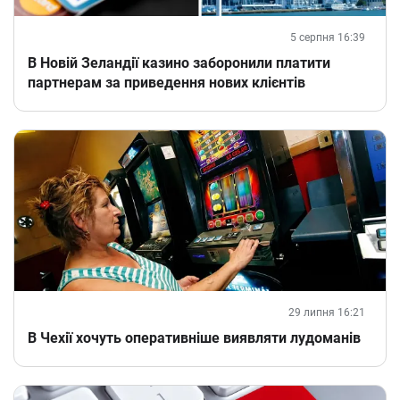
5 серпня 16:39
В Новій Зеландії казино заборонили платити
партнерам за приведення нових клієнтів
29 липня 16:21
В Чехії хочуть оперативніше виявляти лудоманів