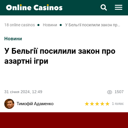
Казино
18 online casinos
новини
У Бельгії посилили закон про азартні ігри
Новини
Новини
У Бельгії посилили закон про
RU
UK
азартні ігри
31 січня 2024, 12:49
1507
★
★
★
★
★
★
★
★
★
★
Тимофій Адаменко
1 голос