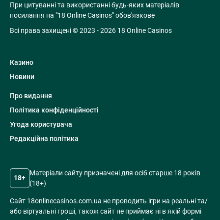
При цитуванні та використанні будь-яких матеріалів
посилання на "18 Online Casinos" обов'язкове
Всі права захищені © 2023 - 2026 18 Online Casinos
Казино
Новини
Про видання
Політика конфіденційності
Угода користувача
Редакційна політика
Матеріали сайту призначені для осіб старше 18 років
18+
(18+)
Сайт 18onlinecasinos.com.ua не проводить ігри на реальні та/
або віртуальні гроші, також сайт не приймає ні в якій формі