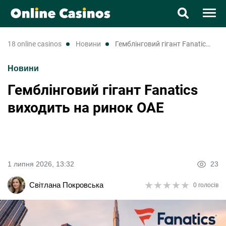
Казино
18 online casinos
новини
Гемблінговий гігант Fanatics виходить на ринок ОАЕ
Новини
Новини
Гемблінговий гігант Fanatics
RU
UK
виходить на ринок ОАЕ
1 липня 2026, 13:32
23
★
★
★
★
★
★
★
★
★
★
Світлана Покровська
0 голосів