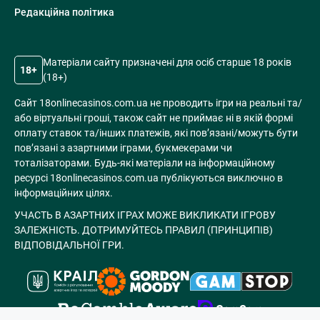
Редакційна політика
Матеріали сайту призначені для осіб старше 18 років
18+
(18+)
Сайт 18onlinecasinos.com.ua не проводить ігри на реальні та/
або віртуальні гроші, також сайт не приймає ні в якій формі
оплату ставок та/інших платежів, які пов’язані/можуть бути
пов’язані з азартними іграми, букмекерами чи
тоталізаторами. Будь-які матеріали на інформаційному
ресурсі 18onlinecasinos.com.ua публікуються виключно в
інформаційних цілях.
УЧАСТЬ В АЗАРТНИХ ІГРАХ МОЖЕ ВИКЛИКАТИ ІГРОВУ
ЗАЛЕЖНІСТЬ. ДОТРИМУЙТЕСЬ ПРАВИЛ (ПРИНЦИПІВ)
ВІДПОВІДАЛЬНОЇ ГРИ.