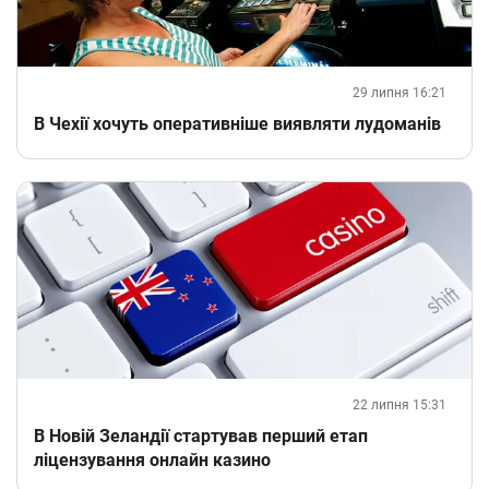
29 липня 16:21
В Чехії хочуть оперативніше виявляти лудоманів
22 липня 15:31
В Новій Зеландії стартував перший етап
ліцензування онлайн казино