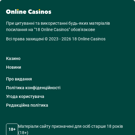
При цитуванні та використанні будь-яких матеріалів
посилання на "18 Online Casinos" обов'язкове
Всі права захищені © 2023 - 2026 18 Online Casinos
Казино
Новини
Про видання
Політика конфіденційності
Угода користувача
Редакційна політика
Матеріали сайту призначені для осіб старше 18 років
18+
(18+)