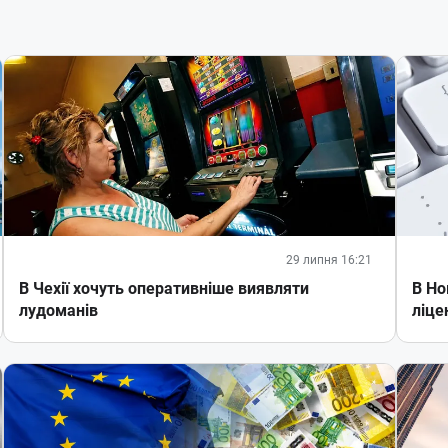
29 липня 16:21
В Чехії хочуть оперативніше виявляти
В Но
лудоманів
ліце