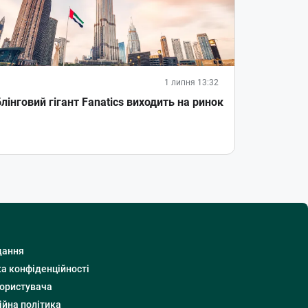
1 липня 13:32
лінговий гігант Fanatics виходить на ринок
дання
а конфіденційності
користувача
ійна політика