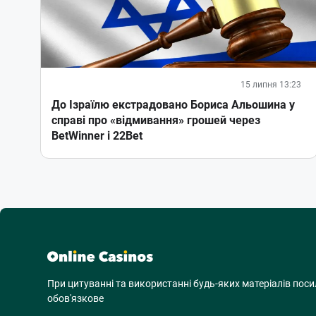
15 липня 13:23
До Ізраїлю екстрадовано Бориса Альошина у
справі про «відмивання» грошей через
BetWinner і 22Bet
При цитуванні та використанні будь-яких матеріалів посил
обов'язкове