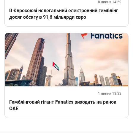
8 липня 14:59
В Євросоюзі нелегальний електронний гемблінг
досяг обсягу в 91,6 мільярди євро
1 липня 13:32
Гемблінговий гігант Fanatics виходить на ринок
ОАЕ