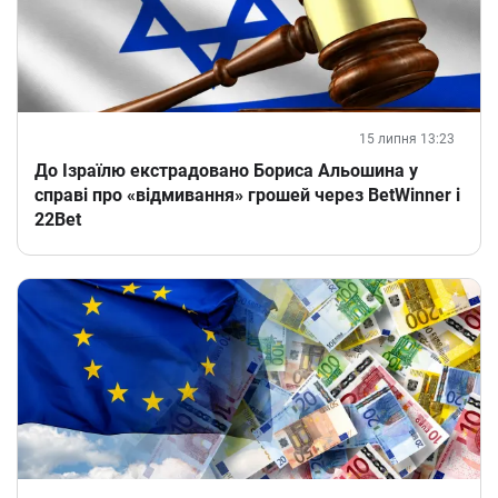
15 липня 13:23
До Ізраїлю екстрадовано Бориса Альошина у
справі про «відмивання» грошей через BetWinner і
22Bet