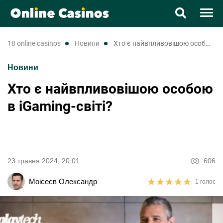
Казино
18 online casinos
новини
Хто є найвпливовішою особою в iGaming-світі?
Новини
Новини
Хто є найвпливовішою особою
RU
UK
в iGaming-світі?
23 травня 2024, 20:01
606
★
★
★
★
★
★
★
★
★
★
Моісеєв Олександр
1 голос