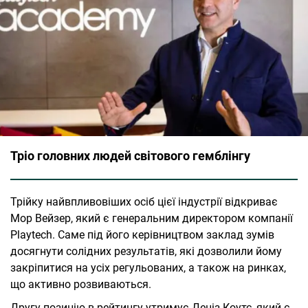
Тріо головних людей світового гемблінгу
Трійку найвпливовіших осіб цієї індустрії відкриває
Мор Вейзер, який є генеральним директором компанії
Playtech. Саме під його керівництвом заклад зумів
досягнути солідних результатів, які дозволили йому
закріпитися на усіх регульованих, а також на ринках,
що активно розвиваються.
Другу позицію в рейтингу утримує Деніз Коутс, який є