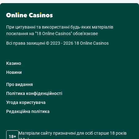
При цитуванні та використанні будь-яких матеріалів
посилання на "18 Online Casinos" обов'язкове
Всі права захищені © 2023 - 2026 18 Online Casinos
Казино
Новини
Про видання
Політика конфіденційності
Угода користувача
Редакційна політика
Матеріали сайту призначені для осіб старше 18 років
18+