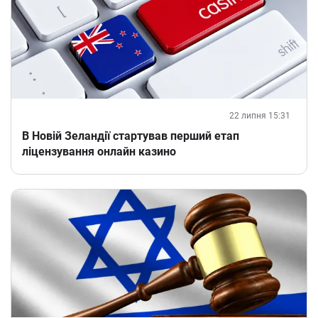
22 липня 15:31
В Новій Зеландії стартував перший етап
ліцензування онлайн казино