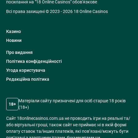
посилання на "18 Online Casinos" обов'язкове
Всі права захищені © 2023 - 2026 18 Online Casinos
Казино
Новини
Про видання
Політика конфіденційності
Угода користувача
Редакційна політика
Матеріали сайту призначені для осіб старше 18 років
18+
(18+)
Сайт 18onlinecasinos.com.ua не проводить ігри на реальні та/
або віртуальні гроші, також сайт не приймає ні в якій формі
оплату ставок та/інших платежів, які пов’язані/можуть бути
пов’язані з азартними іграми, букмекерами чи