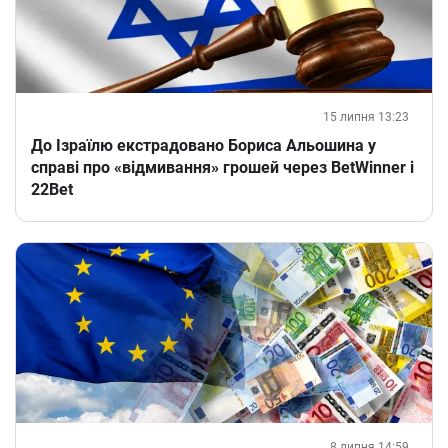
15 липня 13:23
До Ізраїлю екстрадовано Бориса Альошина у
справі про «відмивання» грошей через BetWinner і
22Bet
8 липня 14:59