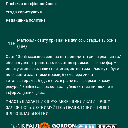
Політика конфіденційності
Угода користувача
Редакційна політика
Матеріали сайту призначені для осіб старше 18 років
18+
(18+)
Сайт 18onlinecasinos.com.ua не проводить ігри на реальні та/
або віртуальні гроші, також сайт не приймає ні в якій формі
оплату ставок та/інших платежів, які пов’язані/можуть бути
пов’язані з азартними іграми, букмекерами чи
тоталізаторами. Будь-які матеріали на інформаційному
ресурсі 18onlinecasinos.com.ua публікуються виключно в
інформаційних цілях.
УЧАСТЬ В АЗАРТНИХ ІГРАХ МОЖЕ ВИКЛИКАТИ ІГРОВУ
ЗАЛЕЖНІСТЬ. ДОТРИМУЙТЕСЬ ПРАВИЛ (ПРИНЦИПІВ)
ВІДПОВІДАЛЬНОЇ ГРИ.