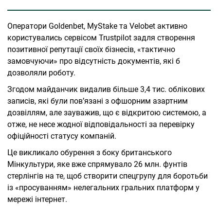
Оператори Goldenbet, MyStake та Velobet активно
користувались сервісом Trustpilot задля створення
позитивної репутації своїх бізнесів, «тактично
замовчуючи» про відсутність документів, які б
дозволяли роботу.
Згодом майданчик видалив більше 3,4 тис. облікових
записів, які були пов’язані з офшорним азартним
дозвіллям, але зауважив, що є відкритою системою, а
отже, не несе жодної відповідальності за перевірку
офіційності статусу компаній.
Це викликало обурення з боку британського
Мінкультури, яке вже спрямувало 26 млн. фунтів
стерлінгів на те, щоб створити спецгрупу для боротьби
із «просуванням» нелегальних гральних платформ у
мережі інтернет.