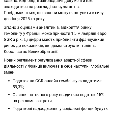
казино. Відповідні законодавчі документи вже
знаходяться на розгляді консультантів.
Повідомляється, що закони можуть вступити в силу
до кінця 2025-го року.
Згідно з оцінками аналітиків, відкриття ринку
гемблінгу у Франції може принести 1,5 мільярдів євро
GGR а рік. Ці цифри мають приблизити французький
ринок до показників, які демонструють Італія та
Королівство Великобританії.
Новий регламент регулювання азартної сфери
діяльності у Франції включає в себе наступні глобальні
зміни:
Податок на GGR онлайн гемблінгу складатиме
59,3%;
С липня поточного року вводиться податок 15%
на рекламні затрати;
Податкові надходження у соціальні фонди будуть