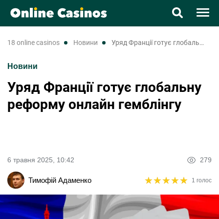
Казино
18 online casinos
новини
Уряд Франції готує глобальну реформу онлайн гемблінгу
Новини
Новини
Уряд Франції готує глобальну
RU
UK
реформу онлайн гемблінгу
6 травня 2025, 10:42
279
★
★
★
★
★
★
★
★
★
★
Тимофій Адаменко
1 голос