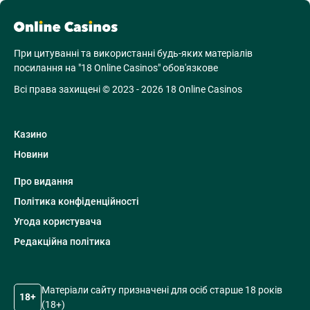
При цитуванні та використанні будь-яких матеріалів
посилання на "18 Online Casinos" обов'язкове
Всі права захищені © 2023 - 2026 18 Online Casinos
Казино
Новини
Про видання
Політика конфіденційності
Угода користувача
Редакційна політика
Матеріали сайту призначені для осіб старше 18 років
18+
(18+)