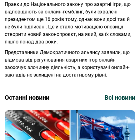
Правки до Національного закону про азартні ігри, що
відповідають за онлайн-гемблінг, були схвалені
президентом ще 16 років тому, однак вони досі так й
не були підписані. Це й стало мотивацією опозиції
створити новий законопроєкт, на який, за їх словами,
пішло понад два роки.
Представники Демократичного альянсу заявили, що
відмова від регулювання азартних ігор онлайн
заохочує злочинну діяльність, а користувачі онлайн-
закладів не захищені на достатньому рівні.
Останні новини
Всі новини