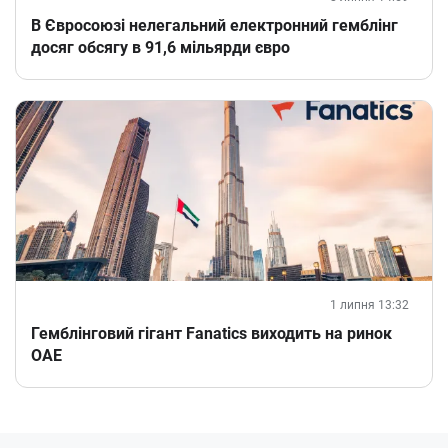
В Євросоюзі нелегальний електронний гемблінг
досяг обсягу в 91,6 мільярди євро
1 липня 13:32
Гемблінговий гігант Fanatics виходить на ринок
ОАЕ