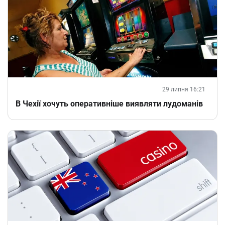
29 липня 16:21
В Чехії хочуть оперативніше виявляти лудоманів