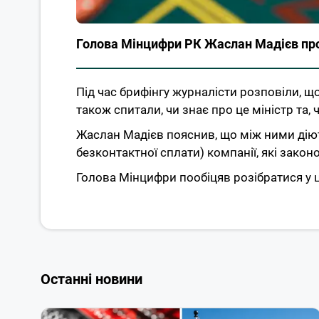
Голова Мінцифри РК Жаслан Мадієв про
Під час брифінгу журналісти розповіли, 
також спитали, чи знає про це міністр та,
Жаслан Мадієв пояснив, що між ними діют
безконтактної сплати) компанії, які зако
Голова Мінцифри пообіцяв розібратися у ц
Останні новини