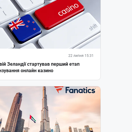
22 липня 15:31
вій Зеландії стартував перший етап
нзування онлайн казино