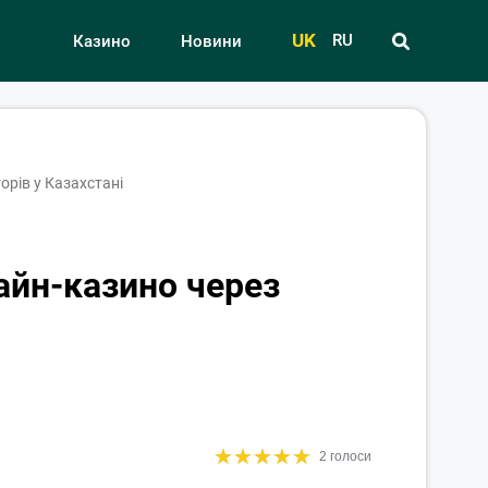
UK
RU
Казино
Новини
орів у Казахстані
айн-казино через
★
★
★
★
★
★
★
★
★
★
2 голоси