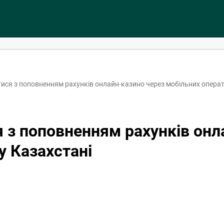
ися з поповненням рахунків онлайн-казино через мобільних операт
я з поповненням рахунків онл
у Казахстані