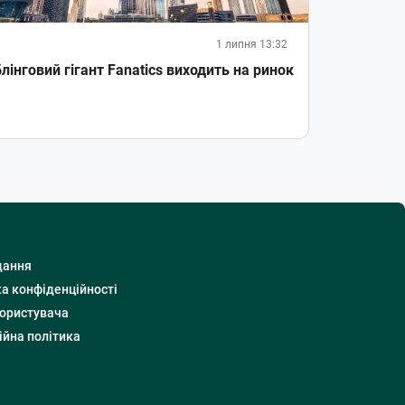
1 липня 13:32
лінговий гігант Fanatics виходить на ринок
дання
а конфіденційності
користувача
ійна політика