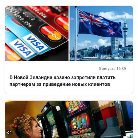
5 августа 16:39
В Новой Зеландии казино запретили платить
партнерам за приведение новых клиентов