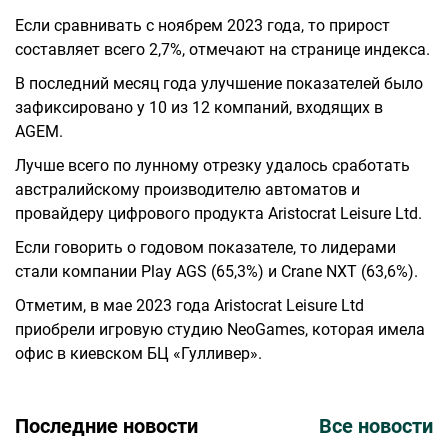
Если сравнивать с ноябрем 2023 года, то прирост
составляет всего 2,7%, отмечают на странице индекса.
В последний месяц года улучшение показателей было
зафиксировано у 10 из 12 компаний, входящих в
AGEM.
Лучше всего по лунному отрезку удалось сработать
австралийскому производителю автоматов и
провайдеру цифрового продукта Aristocrat Leisure Ltd.
Если говорить о годовом показателе, то лидерами
стали компании Play AGS (65,3%) и Сrane NXT (63,6%).
Отметим, в мае 2023 года Aristocrat Leisure Ltd
приобрели игровую студию NeoGames, которая имела
офис в киевском БЦ «Гулливер».
Последние новости
Все новости