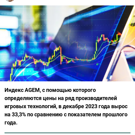
Индекс AGEM, с помощью которого
определяются цены на ряд производителей
игровых технологий, в декабре 2023 года вырос
на 33,3% по сравнению с показателем прошлого
года.