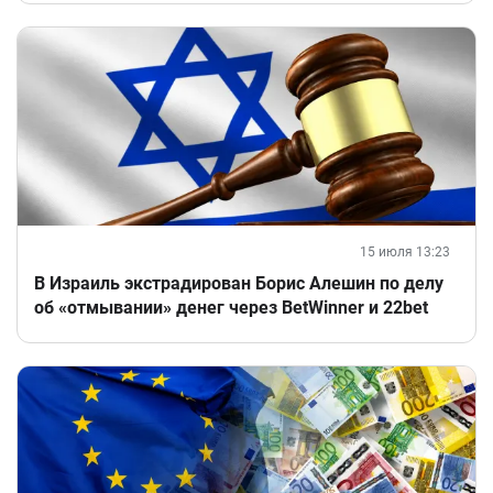
15 июля 13:23
В Израиль экстрадирован Борис Алешин по делу
об «отмывании» денег через BetWinner и 22bet