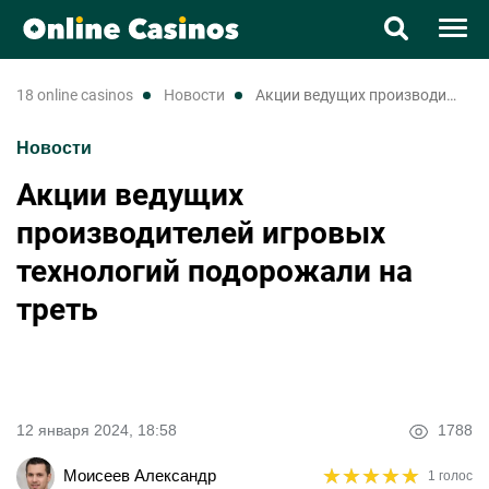
Казино
18 online casinos
новости
Акции ведущих производителей игровых технологий подорожали на треть
Новости
Новости
Акции ведущих
UK
RU
производителей игровых
технологий подорожали на
треть
12 января 2024, 18:58
1788
★
★
★
★
★
★
★
★
★
★
Моисеев Александр
1 голос