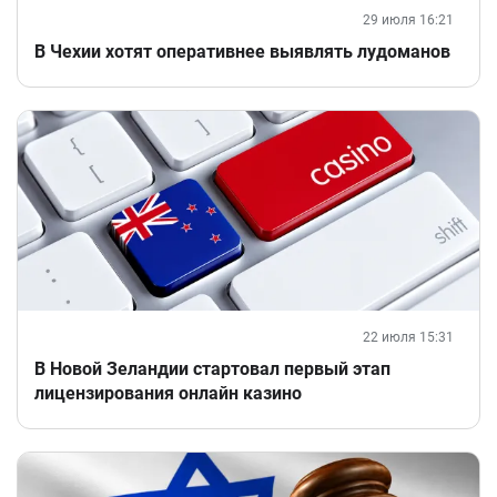
29 июля 16:21
В Чехии хотят оперативнее выявлять лудоманов
22 июля 15:31
В Новой Зеландии стартовал первый этап
лицензирования онлайн казино