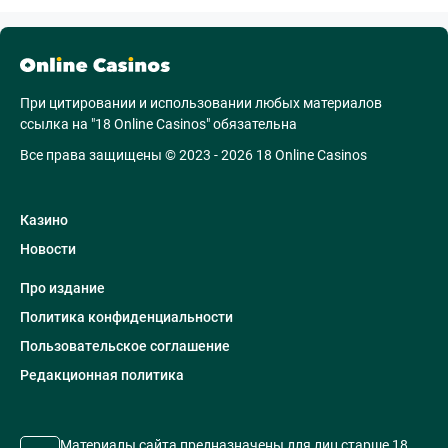
При цитировании и использовании любых материалов
ссылка на "18 Online Casinos" обязательна
Все права защищены © 2023 - 2026 18 Online Casinos
Казино
Новости
Про издание
Политика конфиденциальности
Пользовательское соглашение
Редакционная политика
Материалы сайта предназначены для лиц старше 18