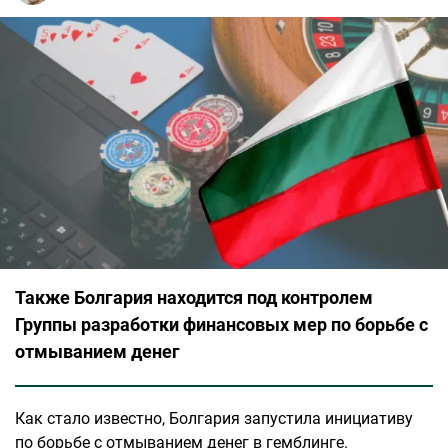
Также Болгария находится под контролем
Группы разработки финансовых мер по борьбе с
отмыванием денег
Как стало известно, Болгария запустила инициативу
по борьбе с отмыванием денег в гемблинге.