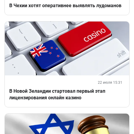
В Чехии хотят оперативнее выявлять лудоманов
22 июля 15:31
В Новой Зеландии стартовал первый этап
лицензирования онлайн казино