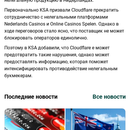
нелегальную продукцию в Нидерландах.
Первоначально KSA призвали Cloudflare прекратить
сотрудничество с нелегальными платформами
Nederlands Casinos и Online Casinos Spelen. Однако в
ходе переговоров стало ясно, что поставщик не может
блокировать операторов единолично.
Поэтому в KSA добавили, что Cloudflare е может
предотвратить такие нарушения, однако может
предоставлять информацию, которая поможет
интенсифицировать противодействие нелегальным
букмекерам.
Последние новости
Все новости