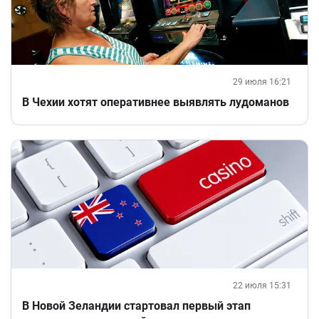
29 июля 16:21
В Чехии хотят оперативнее выявлять лудоманов
22 июля 15:31
В Новой Зеландии стартовал первый этап