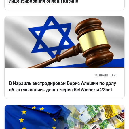
лицензирования онлайн казино
15 июля 13:23
В Израиль экстрадирован Борис Алешин по делу
об «отмывании» денег через BetWinner и 22bet