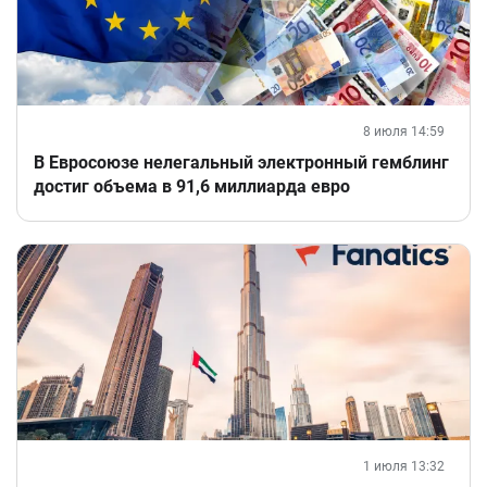
8 июля 14:59
В Евросоюзе нелегальный электронный гемблинг
достиг объема в 91,6 миллиарда евро
1 июля 13:32