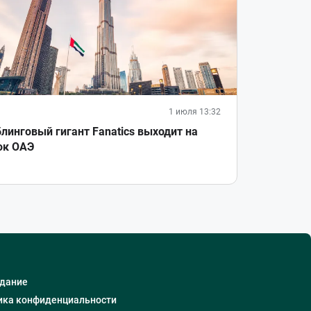
1 июля 13:32
линговый гигант Fanatics выходит на
ок ОАЭ
здание
ика конфиденциальности