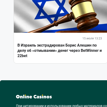
15 июля 13:23
В Израиль экстрадирован Борис Алешин по
делу об «отмывании» денег через BetWinner и
22bet
При цитировании и использовании любых материалов ссыл