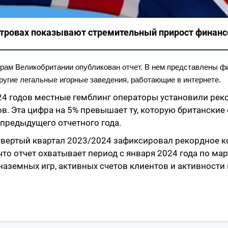
стровах показывают стремительный прирост финанс
рам Великобритании опубликован отчет. В нем представлены ф
ругие легальные игорные заведения, работающие в интернете.
024 годов местные гемблинг операторы установили рек
в. Эта цифра на 5% превышает ту, которую британские
предыдущего отчетного года.
етвертый квартал 2023/2024 зафиксировал рекордное к
то отчет охватывает период с января 2024 года по ма
наземных игр, активных счетов клиентов и активности 