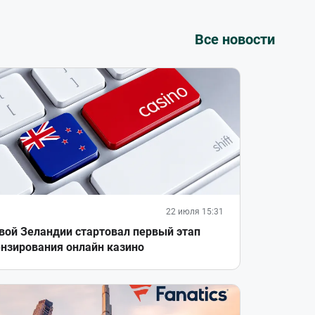
Все новости
22 июля 15:31
вой Зеландии стартовал первый этап
нзирования онлайн казино