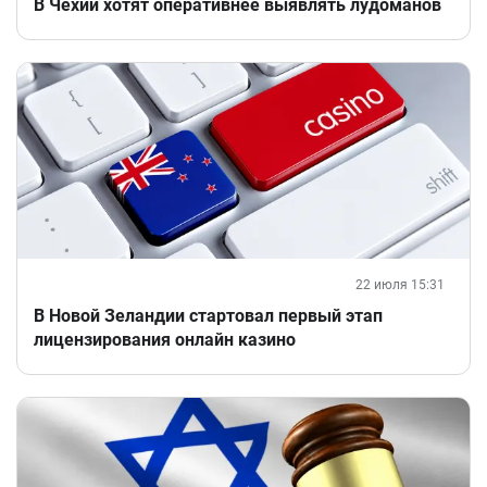
В Чехии хотят оперативнее выявлять лудоманов
22 июля 15:31
В Новой Зеландии стартовал первый этап
лицензирования онлайн казино