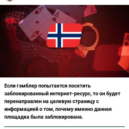
Если гэмблер попытается посетить
заблокированный интернет-ресурс, то он будет
перенаправлен на целевую страницу с
информацией о том, почему именно данная
площадка была заблокирована.