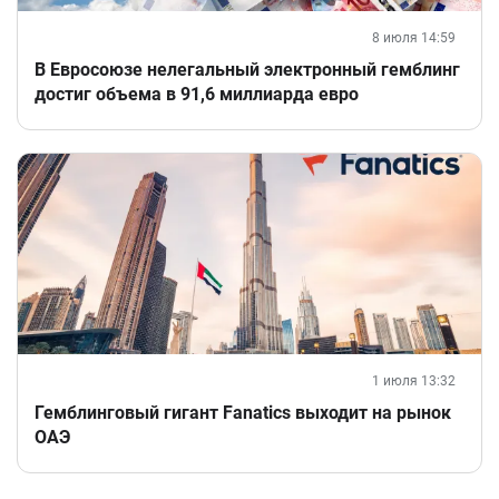
8 июля 14:59
В Евросоюзе нелегальный электронный гемблинг
достиг объема в 91,6 миллиарда евро
1 июля 13:32
Гемблинговый гигант Fanatics выходит на рынок
ОАЭ