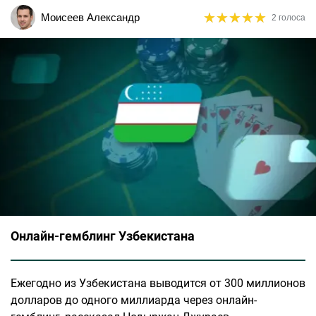
★
★
★
★
★
★
★
★
★
★
Моисеев Александр
2 голоса
Онлайн-гемблинг Узбекистана
Ежегодно из Узбекистана выводится от 300 миллионов
долларов до одного миллиарда через онлайн-