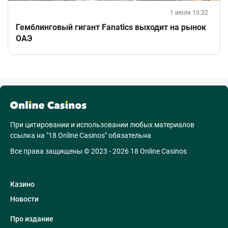
1 июля 13:32
Гемблинговый гигант Fanatics выходит на рынок
ОАЭ
При цитировании и использовании любых материалов
ссылка на "18 Online Casinos" обязательна
Все права защищены © 2023 - 2026 18 Online Casinos
Казино
Новости
Про издание