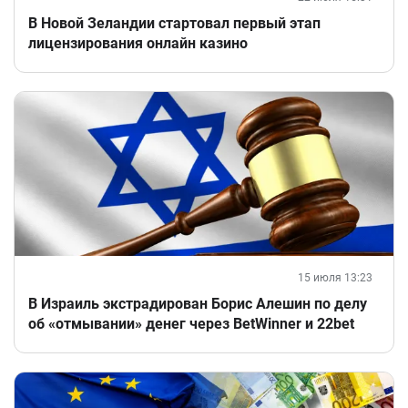
В Новой Зеландии стартовал первый этап
лицензирования онлайн казино
15 июля 13:23
В Израиль экстрадирован Борис Алешин по делу
об «отмывании» денег через BetWinner и 22bet