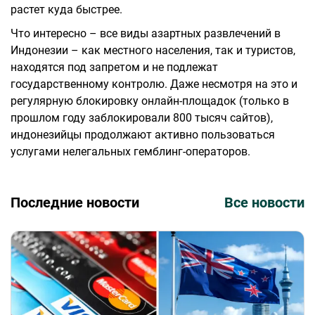
растет куда быстрее.
Что интересно – все виды азартных развлечений в
Индонезии – как местного населения, так и туристов,
находятся под запретом и не подлежат
государственному контролю. Даже несмотря на это и
регулярную блокировку онлайн-площадок (только в
прошлом году заблокировали 800 тысяч сайтов),
индонезийцы продолжают активно пользоваться
услугами нелегальных гемблинг-операторов.
Последние новости
Все новости