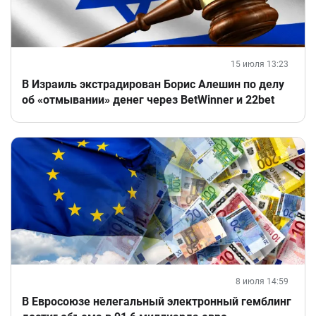
15 июля 13:23
В Израиль экстрадирован Борис Алешин по делу
об «отмывании» денег через BetWinner и 22bet
8 июля 14:59
В Евросоюзе нелегальный электронный гемблинг