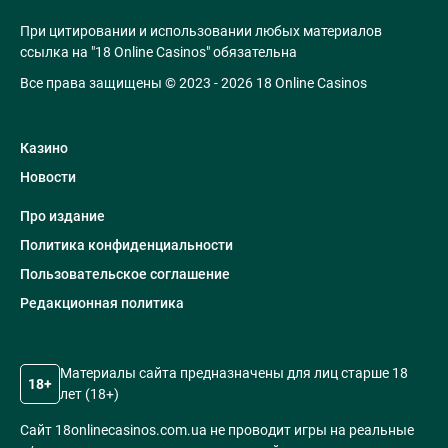
При цитировании и использовании любых материалов
ссылка на "18 Online Casinos" обязательна
Все права защищены © 2023 - 2026 18 Online Casinos
Казино
Новости
Про издание
Политика конфиденциальности
Пользовательское соглашение
Редакционная политика
Материалы сайта предназначены для лиц старше 18
18+
лет (18+)
Сайт 18onlinecasinos.com.ua не проводит игры на реальные