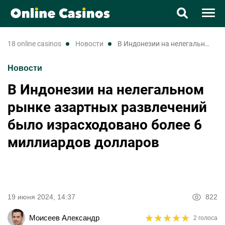
Казино
18 online casinos
новости
В Индонезии на нелегальном рынке азартных развлечений было израсходовано более 6 миллиардов долларов
Новости
Новости
В Индонезии на нелегальном
UK
RU
рынке азартных развлечений
было израсходовано более 6
миллиардов долларов
19 июня 2024, 14:37
822
★
★
★
★
★
★
★
★
★
★
Моисеев Александр
2 голоса