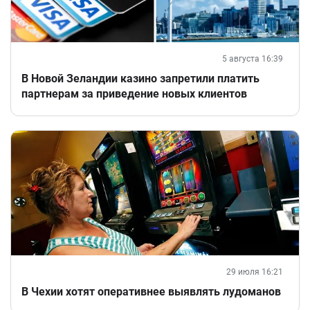
5 августа 16:39
В Новой Зеландии казино запретили платить
партнерам за приведение новых клиентов
29 июля 16:21
В Чехии хотят оперативнее выявлять лудоманов