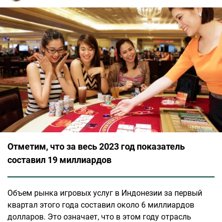
Отметим, что за весь 2023 год показатель
составил 19 миллиардов
Объем рынка игровых услуг в Индонезии за первый
квартал этого года составил около 6 миллиардов
долларов. Это означает, что в этом году отрасль